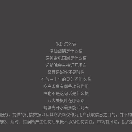
米饼怎么做
潮汕卤鹅是什么梗
原神雷电国崩是什么梗
迎新晚会主持词开场白
桑葚是碱性还是酸性
存放三十年的灵芝还能吃吗
吃白条鱼有哪些功效作用
啥也不是这句话是什么梗
八大关枫叶在哪条路
螃蟹离开水最多能活几天
服务，提供的行情数据以及其它资料仅作为用户获取信息之目的，并不构
残缺、延时、错误所产生任何后果概不承担任何责任。市场有风险，投资